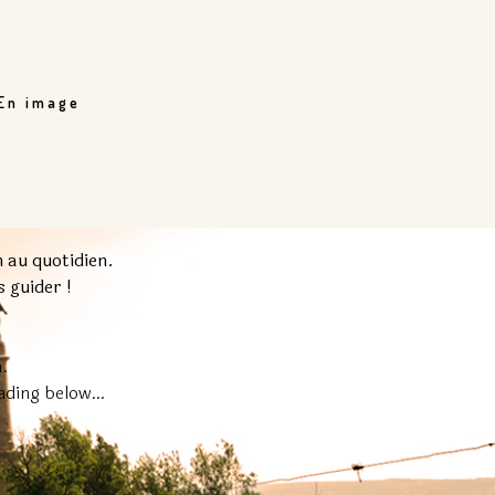
En image
n au quotidien.
 guider !
n.
eading below…