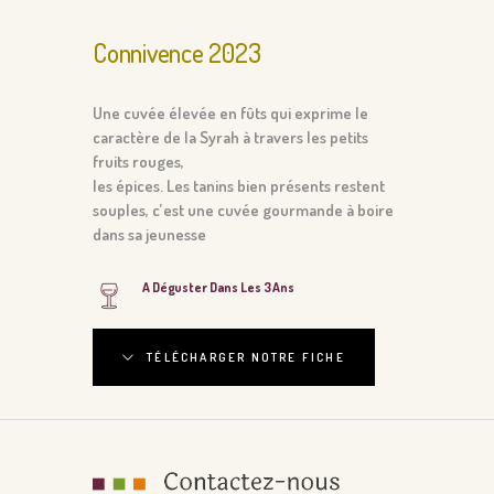
Connivence 2023
Une cuvée élevée en fûts qui exprime le
caractère de la Syrah à travers les petits
fruits rouges,
les épices. Les tanins bien présents restent
souples, c’est une cuvée gourmande à boire
dans sa jeunesse
A Déguster Dans Les 3 Ans
TÉLÉCHARGER NOTRE FICHE