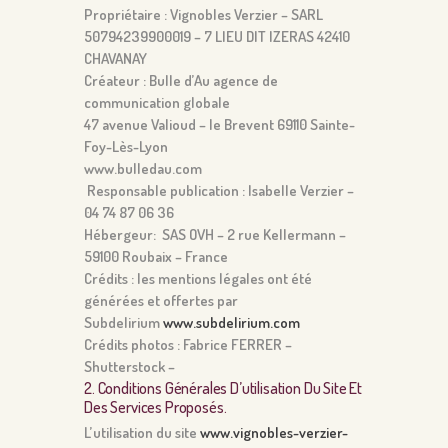
Propriétaire : Vignobles Verzier – SARL
50794239900019 – 7 LIEU DIT IZERAS 42410
CHAVANAY
Créateur : Bulle d’Au agence de
communication globale
47 avenue Valioud – le Brevent 69110 Sainte-
Foy-Lès-Lyon
www.bulledau.com
Responsable publication : Isabelle Verzier –
04 74 87 06 36
Hébergeur: SAS OVH – 2 rue Kellermann –
59100 Roubaix – France
Crédits : les mentions légales ont été
générées et offertes par
Subdelirium
www.subdelirium.com
Crédits photos : Fabrice FERRER –
Shutterstock –
2. Conditions Générales D’utilisation Du Site Et
Des Services Proposés.
L’utilisation du site
www.vignobles-verzier-